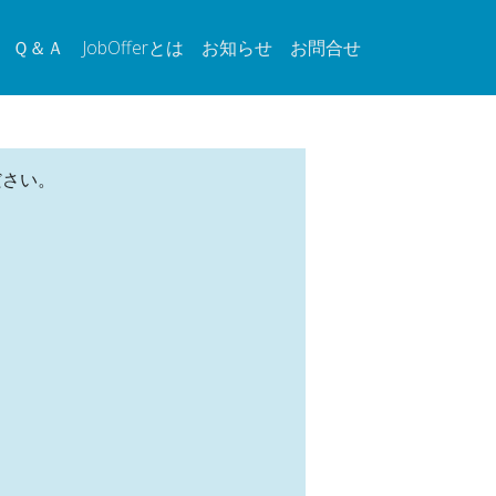
Ｑ＆Ａ
JobOfferとは
お知らせ
お問合せ
ださい。