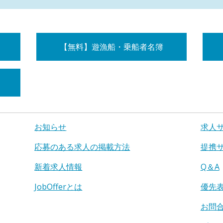
【無料】遊漁船・乗船者名簿
お知らせ
求人
応募のある求人の掲載方法
提携
新着求人情報
Q＆A
JobOfferとは
優先
お問