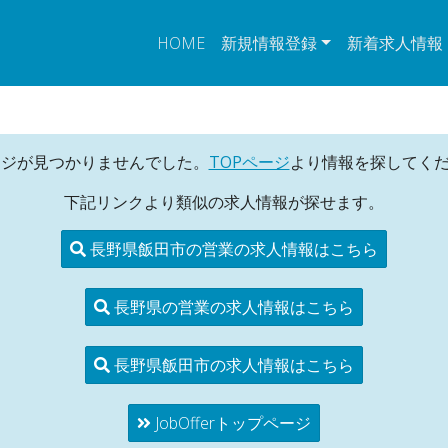
HOME
新規情報登録
新着求人情報
ージが見つかりませんでした。
TOPページ
より情報を探してく
下記リンクより類似の求人情報が探せます。
長野県飯田市の営業の求人情報はこちら
長野県の営業の求人情報はこちら
長野県飯田市の求人情報はこちら
JobOfferトップページ