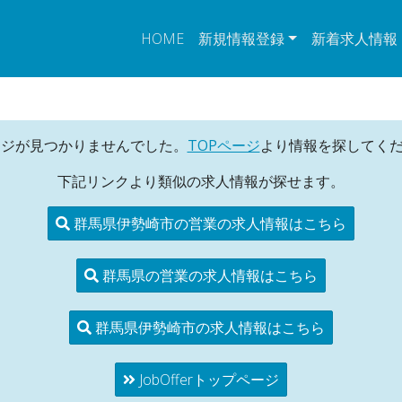
HOME
新規情報登録
新着求人情報
ージが見つかりませんでした。
TOPページ
より情報を探してく
下記リンクより類似の求人情報が探せます。
群馬県伊勢崎市の営業の求人情報はこちら
群馬県の営業の求人情報はこちら
群馬県伊勢崎市の求人情報はこちら
JobOfferトップページ