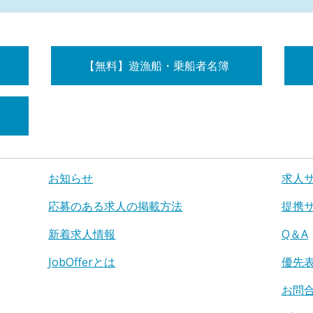
【無料】遊漁船・乗船者名簿
お知らせ
求人
応募のある求人の掲載方法
提携
新着求人情報
Q＆A
JobOfferとは
優先
お問