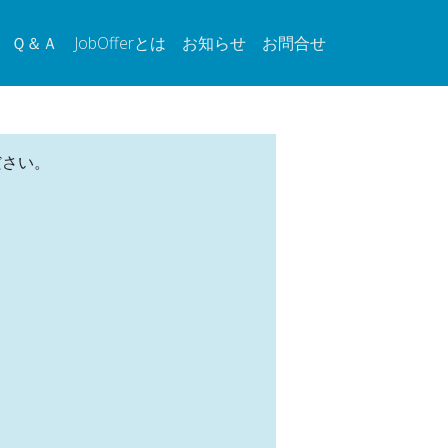
Ｑ＆Ａ
JobOfferとは
お知らせ
お問合せ
ださい。