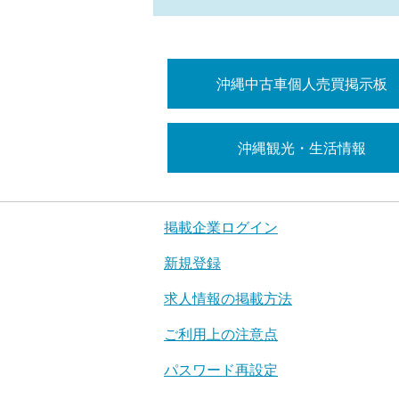
沖縄中古車個人売買掲示板
沖縄観光・生活情報
掲載企業ログイン
新規登録
求人情報の掲載方法
ご利用上の注意点
パスワード再設定