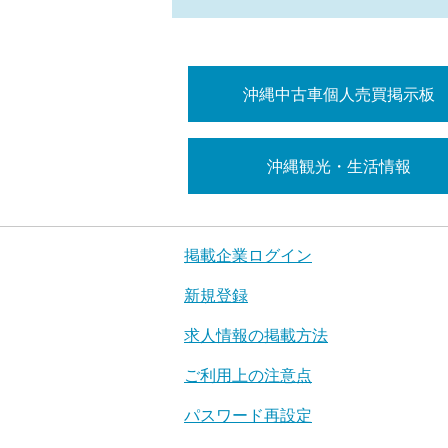
沖縄中古車個人売買掲示板
沖縄観光・生活情報
掲載企業ログイン
新規登録
求人情報の掲載方法
ご利用上の注意点
パスワード再設定