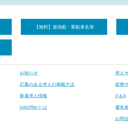
【無料】遊漁船・乗船者名簿
お知らせ
求人
応募のある求人の掲載方法
提携
新着求人情報
Q＆A
JobOfferとは
優先
お問