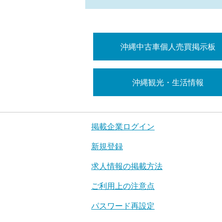
沖縄中古車個人売買掲示板
沖縄観光・生活情報
掲載企業ログイン
新規登録
求人情報の掲載方法
ご利用上の注意点
パスワード再設定