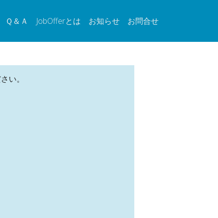
Ｑ＆Ａ
JobOfferとは
お知らせ
お問合せ
ださい。