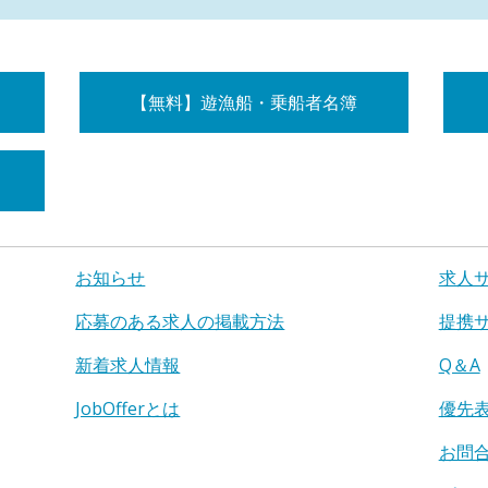
【無料】遊漁船・乗船者名簿
お知らせ
求人
応募のある求人の掲載方法
提携
新着求人情報
Q＆A
JobOfferとは
優先
お問