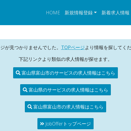
HOME
新規情報登録
新着求人情報
ージが見つかりませんでした。
TOPページ
より情報を探してく
下記リンクより類似の求人情報が探せます。
富山県富山市のサービスの求人情報はこちら
富山県のサービスの求人情報はこちら
富山県富山市の求人情報はこちら
JobOfferトップページ