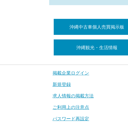
沖縄中古車個人売買掲示板
沖縄観光・生活情報
掲載企業ログイン
新規登録
求人情報の掲載方法
ご利用上の注意点
パスワード再設定