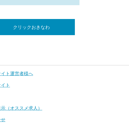
クリックおきなわ
サイト運営者様へ
サイト
表示（オススメ求人）
合せ