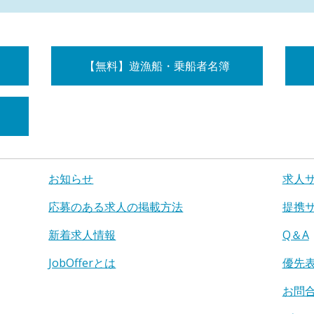
【無料】遊漁船・乗船者名簿
お知らせ
求人
応募のある求人の掲載方法
提携
新着求人情報
Q＆A
JobOfferとは
優先
お問