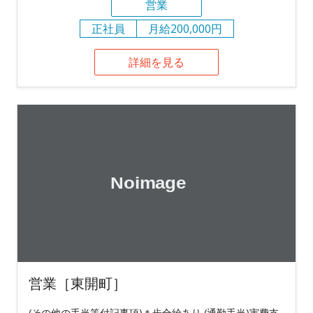
営業
正社員
月給200,000円
詳細を見る
営業［東開町］
(その他の手当等付記事項)＊歩合給あり (通勤手当)実費支