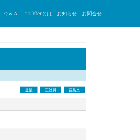
Ｑ＆Ａ
JobOfferとは
お知らせ
お問合せ
営業
正社員
霧島市