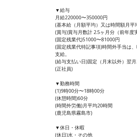
▼給与
月給220000〜350000円
(基本給（月額平均）又は時間額月平均労働
(賞与)賞与月数計 2.5ヶ月分（前年度
(固定残業代)51000〜81000円
(固定残業代特記事項)時間外手当は
支給。
(給与支払い日)固定（月末以外）翌月
(正社員)
▼勤務時間
(1)9時00分〜18時00分
(休憩時間)60分
(時間外労働)月平均20時間
(鹿児島県霧島市)
▼休日・休暇
(休日)水・その他