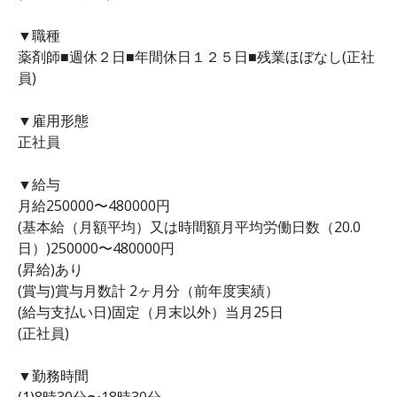
▼職種
薬剤師■週休２日■年間休日１２５日■残業ほぼなし(正社
員)
▼雇用形態
正社員
▼給与
月給250000〜480000円
(基本給（月額平均）又は時間額月平均労働日数（20.0
日）)250000〜480000円
(昇給)あり
(賞与)賞与月数計 2ヶ月分（前年度実績）
(給与支払い日)固定（月末以外）当月25日
(正社員)
▼勤務時間
(1)8時30分〜18時30分