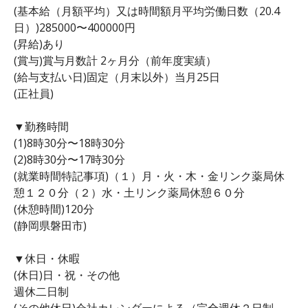
(基本給（月額平均）又は時間額月平均労働日数（20.4
日）)285000〜400000円
(昇給)あり
(賞与)賞与月数計 2ヶ月分（前年度実績）
(給与支払い日)固定（月末以外）当月25日
(正社員)
▼勤務時間
(1)8時30分〜18時30分
(2)8時30分〜17時30分
(就業時間特記事項)（１）月・火・木・金リンク薬局休
憩１２０分（２）水・土リンク薬局休憩６０分
(休憩時間)120分
(静岡県磐田市)
▼休日・休暇
(休日)日・祝・その他
週休二日制
(その他休日)会社カレンダーによる（完全週休２日制、