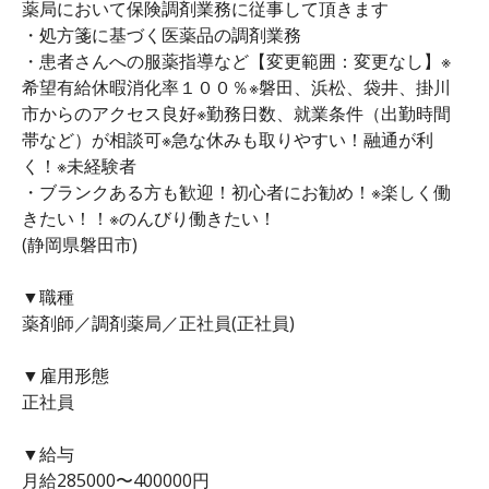
薬局において保険調剤業務に従事して頂きます
・処方箋に基づく医薬品の調剤業務
・患者さんへの服薬指導など【変更範囲：変更なし】※
希望有給休暇消化率１００％※磐田、浜松、袋井、掛川
市からのアクセス良好※勤務日数、就業条件（出勤時間
帯など）が相談可※急な休みも取りやすい！融通が利
く！※未経験者
・ブランクある方も歓迎！初心者にお勧め！※楽しく働
きたい！！※のんびり働きたい！
(静岡県磐田市)
▼職種
薬剤師／調剤薬局／正社員(正社員)
▼雇用形態
正社員
▼給与
月給285000〜400000円