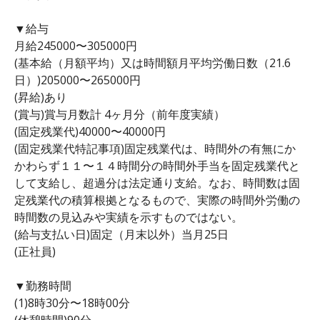
▼給与
月給245000〜305000円
(基本給（月額平均）又は時間額月平均労働日数（21.6
日）)205000〜265000円
(昇給)あり
(賞与)賞与月数計 4ヶ月分（前年度実績）
(固定残業代)40000〜40000円
(固定残業代特記事項)固定残業代は、時間外の有無にか
かわらず１１〜１４時間分の時間外手当を固定残業代と
して支給し、超過分は法定通り支給。なお、時間数は固
定残業代の積算根拠となるもので、実際の時間外労働の
時間数の見込みや実績を示すものではない。
(給与支払い日)固定（月末以外）当月25日
(正社員)
▼勤務時間
(1)8時30分〜18時00分
(休憩時間)90分