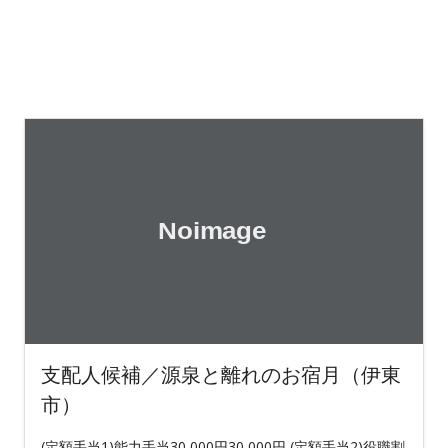
支配人候補／源泉と離れのお宿月（伊東
市）
(定額手当1)能力手当30,000円30,000円 (定額手当2)役職割