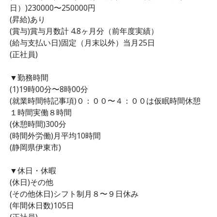
日）)230000〜250000円
(昇給)あり
(賞与)賞与月数計 4.8ヶ月分（前年度実績）
(給与支払い日)固定（月末以外）当月25日
(正社員)
▼勤務時間
(1)19時00分〜8時00分
(就業時間特記事項)０：００〜４：００は仮眠時間休憩
１時間実働８時間
(休憩時間)300分
(時間外労働)月平均10時間
(静岡県伊東市)
▼休日・休暇
(休日)その他
(その他休日)シフト制月８〜９日休み
(年間休日数)105日
(正社員)