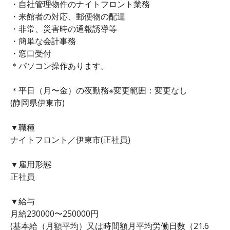
・自社管理物件のナイトフロント業務
・来館者の対応、郵便物の配達
・非常、災害時の通報誘導等
・簡単な会計事務
・窓口受付
＊パソコン操作あります。
＊平日（月〜金）の夜勤務※変更範囲：変更なし
(静岡県伊東市)
▼職種
ナイトフロント／伊東市(正社員)
▼雇用形態
正社員
▼給与
月給230000〜250000円
(基本給（月額平均）又は時間額月平均労働日数（21.6