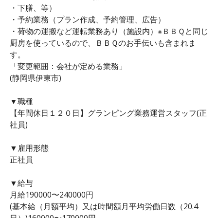
・下膳、等）
・予約業務（プラン作成、予約管理、広告）
・荷物の運搬など運転業務あり（施設内）※ＢＢＱと同じ
厨房を使っているので、ＢＢＱのお手伝いも含まれま
す。
「変更範囲：会社が定める業務」
(静岡県伊東市)
▼職種
【年間休日１２０日】グランピング業務運営スタッフ(正
社員)
▼雇用形態
正社員
▼給与
月給190000〜240000円
(基本給（月額平均）又は時間額月平均労働日数（20.4
日）)160000〜170000円