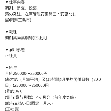
▼仕事内容
調剤、監査、投薬。
薬の発注、在庫管理変更範囲：変更なし
(静岡県三島市)
▼職種
調剤薬局薬剤師(正社員)
▼雇用形態
正社員
▼給与
月給250000〜250000円
(基本給（月額平均）又は時間額月平均労働日数（20.0
日）)250000〜250000円
(昇給)あり
(賞与)賞与月数計 4ヶ月分（前年度実績）
(給与支払い日)固定（月末）
(正社員)