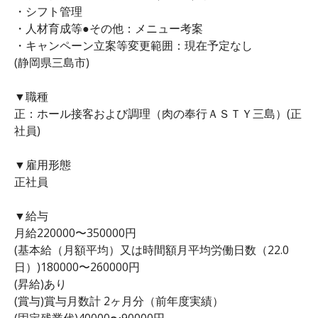
・シフト管理
・人材育成等●その他：メニュー考案
・キャンペーン立案等変更範囲：現在予定なし
(静岡県三島市)
▼職種
正：ホール接客および調理（肉の奉行ＡＳＴＹ三島）(正
社員)
▼雇用形態
正社員
▼給与
月給220000〜350000円
(基本給（月額平均）又は時間額月平均労働日数（22.0
日）)180000〜260000円
(昇給)あり
(賞与)賞与月数計 2ヶ月分（前年度実績）
(固定残業代)40000〜90000円