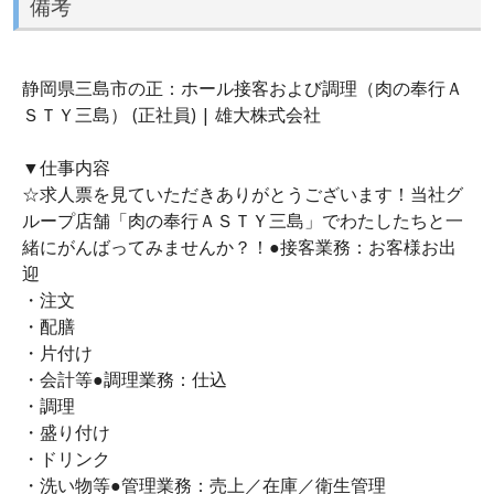
備考
静岡県三島市の正：ホール接客および調理（肉の奉行Ａ
ＳＴＹ三島） (正社員) | 雄大株式会社
▼仕事内容
☆求人票を見ていただきありがとうございます！当社グ
ループ店舗「肉の奉行ＡＳＴＹ三島」でわたしたちと一
緒にがんばってみませんか？！●接客業務：お客様お出
迎
・注文
・配膳
・片付け
・会計等●調理業務：仕込
・調理
・盛り付け
・ドリンク
・洗い物等●管理業務：売上／在庫／衛生管理