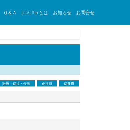
Ｑ＆Ａ
JobOfferとは
お知らせ
お問合せ
医療・福祉・介護
正社員
福井市