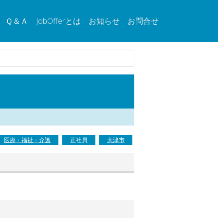
Ｑ＆Ａ
JobOfferとは
お知らせ
お問合せ
医療・福祉・介護
正社員
大津市