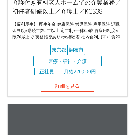
介護付き有料老人ホームでの介護業務／
初任者研修以上／介護士／KGS38
【福利厚生】 厚生年金 健康保険 労災保険 雇用保険 退職
金制度※勤続年数5年以上 定年制※一律65歳 再雇用制度※上
限70歳まで 実務指導あり※未経験者 社内食利用可※1食20
東京都
調布市
医療・福祉・介護
正社員
月給220,000円
詳細を見る