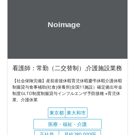
看護師：常勤（二交替制）,介護施設業務
【社会保険完備】産前産後休暇育児休暇慶弔休暇介護休暇
制服貸与食事補助(社食)保養所(全国11施設）確定拠出年金
制度GLTD制度制服貸与インフルエンザ予防接種 ※育児休
業、介護休業
東京都
東大和市
医療・福祉・介護
正社員
月給280,000円