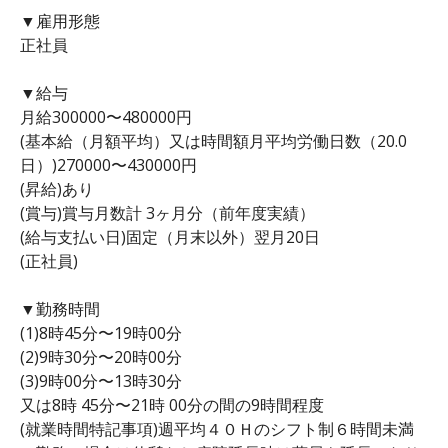
▼雇用形態
正社員
▼給与
月給300000〜480000円
(基本給（月額平均）又は時間額月平均労働日数（20.0
日）)270000〜430000円
(昇給)あり
(賞与)賞与月数計 3ヶ月分（前年度実績）
(給与支払い日)固定（月末以外）翌月20日
(正社員)
▼勤務時間
(1)8時45分〜19時00分
(2)9時30分〜20時00分
(3)9時00分〜13時30分
又は8時 45分〜21時 00分の間の9時間程度
(就業時間特記事項)週平均４０Ｈのシフト制６時間未満