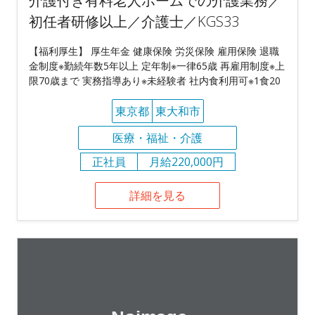
介護付き有料老人ホームでの介護業務／
初任者研修以上／介護士／KGS33
【福利厚生】 厚生年金 健康保険 労災保険 雇用保険 退職
金制度※勤続年数5年以上 定年制※一律65歳 再雇用制度※上
限70歳まで 実務指導あり※未経験者 社内食利用可※1食20
東京都
東大和市
医療・福祉・介護
正社員
月給220,000円
詳細を見る