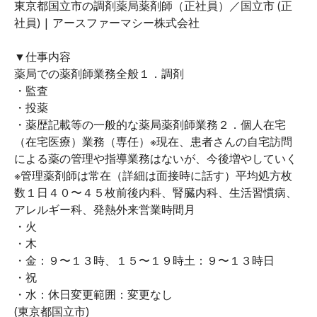
東京都国立市の調剤薬局薬剤師（正社員）／国立市 (正
社員) | アースファーマシー株式会社
▼仕事内容
薬局での薬剤師業務全般１．調剤
・監査
・投薬
・薬歴記載等の一般的な薬局薬剤師業務２．個人在宅
（在宅医療）業務（専任）※現在、患者さんの自宅訪問
による薬の管理や指導業務はないが、今後増やしていく
※管理薬剤師は常在（詳細は面接時に話す）平均処方枚
数１日４０〜４５枚前後内科、腎臓内科、生活習慣病、
アレルギー科、発熱外来営業時間月
・火
・木
・金：９〜１３時、１５〜１９時土：９〜１３時日
・祝
・水：休日変更範囲：変更なし
(東京都国立市)