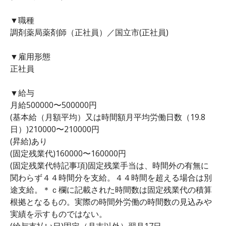
▼職種
調剤薬局薬剤師（正社員）／国立市(正社員)
▼雇用形態
正社員
▼給与
月給500000〜500000円
(基本給（月額平均）又は時間額月平均労働日数（19.8
日）)210000〜210000円
(昇給)あり
(固定残業代)160000〜160000円
(固定残業代特記事項)固定残業手当は、時間外の有無に
関わらず４４時間分を支給。４４時間を超える場合は別
途支給。＊ｃ欄に記載された時間数は固定残業代の積算
根拠となるもの。実際の時間外労働の時間数の見込みや
実績を示すものではない。
(給与支払い日)固定（月末以外）翌月17日