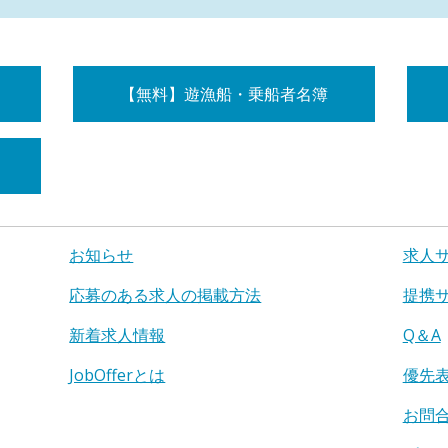
【無料】遊漁船・乗船者名簿
お知らせ
求人
応募のある求人の掲載方法
提携
新着求人情報
Q＆A
JobOfferとは
優先
お問