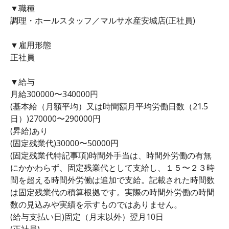
▼職種
調理・ホールスタッフ／マルサ水産安城店(正社員)
▼雇用形態
正社員
▼給与
月給300000〜340000円
(基本給（月額平均）又は時間額月平均労働日数（21.5
日）)270000〜290000円
(昇給)あり
(固定残業代)30000〜50000円
(固定残業代特記事項)時間外手当は、時間外労働の有無
にかかわらず、固定残業代として支給し、１５〜２３時
間を超える時間外労働は追加で支給。記載された時間数
は固定残業代の積算根拠です。実際の時間外労働の時間
数の見込みや実績を示すものではありません。
(給与支払い日)固定（月末以外）翌月10日
(正社員)