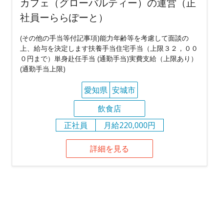
カフェ（グローバルティー）の運営（正
社員ーららぽーと）
(その他の手当等付記事項)能力年齢等を考慮して面談の
上、給与を決定します扶養手当住宅手当（上限３２，００
０円まで）単身赴任手当 (通勤手当)実費支給（上限あり）
(通勤手当上限)
愛知県
安城市
飲食店
正社員
月給220,000円
詳細を見る