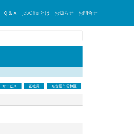
Ｑ＆Ａ
JobOfferとは
お知らせ
お問合せ
サービス
正社員
名古屋市昭和区