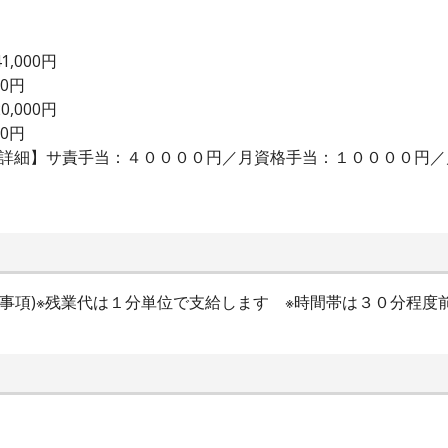
,000円
00円
,000円
00円
当詳細】サ責手当：４００００円／月資格手当：１００００円
時間特記事項)※残業代は１分単位で支給します ※時間帯は３０分程度