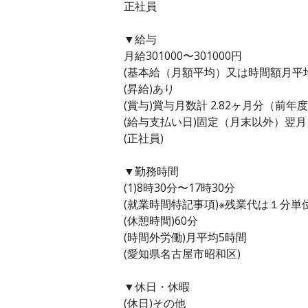
正社員
▼給与
月給301000〜301000円
(基本給（月額平均）又は時間額月平均労働
(昇給)あり
(賞与)賞与月数計 2.82ヶ月分（前年
(給与支払い日)固定（月末以外）翌月
(正社員)
▼勤務時間
(1)8時30分〜17時30分
(就業時間特記事項)※残業代は１分
(休憩時間)60分
(時間外労働)月平均5時間
(愛知県名古屋市昭和区)
▼休日・休暇
(休日)その他