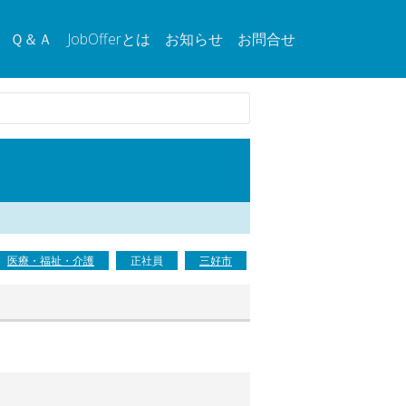
Ｑ＆Ａ
JobOfferとは
お知らせ
お問合せ
医療・福祉・介護
正社員
三好市