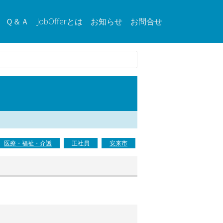
Ｑ＆Ａ
JobOfferとは
お知らせ
お問合せ
医療・福祉・介護
正社員
安来市