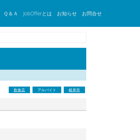
Ｑ＆Ａ
JobOfferとは
お知らせ
お問合せ
飲食店
アルバイト
岐阜市