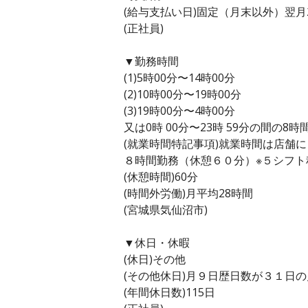
(給与支払い日)固定（月末以外）翌月
(正社員)
▼勤務時間
(1)5時00分〜14時00分
(2)10時00分〜19時00分
(3)19時00分〜4時00分
又は0時 00分〜23時 59分の間の8時
(就業時間特記事項)就業時間は店舗
８時間勤務（休憩６０分）※５シフト
(休憩時間)60分
(時間外労働)月平均28時間
(宮城県気仙沼市)
▼休日・休暇
(休日)その他
(その他休日)月９日歴日数が３１日
(年間休日数)115日