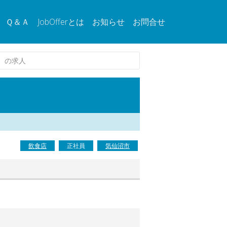
Ｑ＆Ａ
JobOfferとは
お知らせ
お問合せ
）の求人
飲食店
正社員
気仙沼市