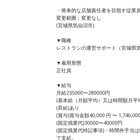
・将来的な店舗責任者を目指す従業
変更範囲：変更なし
(宮城県気仙沼市)
▼職種
レストランの運営サポート（宮城県気
▼雇用形態
正社員
▼給与
月給235000〜280000円
(基本給（月額平均）又は時間額月平均労働
(昇給)あり
(賞与)賞与金額40,000 円 〜 1,740
(固定残業代)30000〜40000円
(固定残業代特記事項)・時間外手当
で支給。