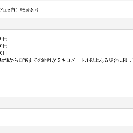
気仙沼市）転居あり
00円
00円
00円
は店舗から自宅までの距離が５キロメートル以上ある場合に限