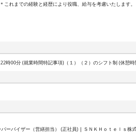
当＊これまでの経験と経歴により役職、給与を考慮いたします。
30分～22時00分 (就業時間特記事項)（１）（２）のシフト制 (休憩
ーバイザー（営繕担当） (正社員) | ＳＮＫＨｏｔｅｌｓ株