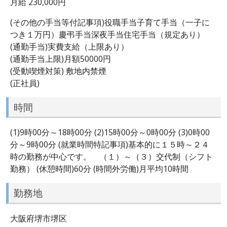
月給 230,000円
(その他の手当等付記事項)役職手当子育て手当（一子に
つき１万円）慶弔手当深夜手当住宅手当（規定あり）
(通勤手当)実費支給（上限あり）
(通勤手当上限)月額50000円
(受動喫煙対策) 敷地内禁煙
(正社員)
時間
(1)9時00分～18時00分 (2)15時00分～0時00分 (3)0時00
分～9時00分 (就業時間特記事項)基本的に１５時～２４
時の勤務が中心です。 （１）～（３）交代制（シフト
勤務） (休憩時間)60分 (時間外労働)月平均10時間
勤務地
大阪府堺市堺区