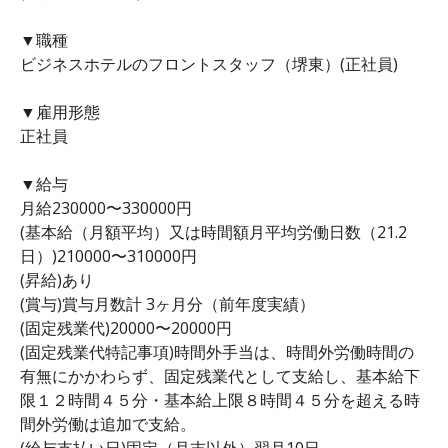
▼職種
ビジネスホテルのフロントスタッフ（堺東）(正社員)
▼雇用形態
正社員
▼給与
月給230000〜330000円
(基本給（月額平均）又は時間額月平均労働日数（21.2
日）)210000〜310000円
(昇給)あり
(賞与)賞与月数計 3ヶ月分（前年度実績）
(固定残業代)20000〜20000円
(固定残業代特記事項)時間外手当は、時間外労働時間の
有無にかかわらず、固定残業代として支給し、基本給下
限１２時間４５分・基本給上限８時間４５分を超える時
間外労働は追加で支給。
(給与支払い日)固定（月末以外）翌月10日