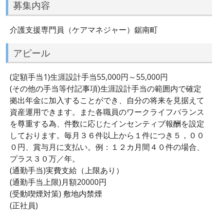
募集内容
介護支援専門員（ケアマネジャー）鋸南町
アピール
(定額手当1)生涯設計手当55,000円～55,000円
(その他の手当等付記事項)生涯設計手当の範囲内で確定
拠出年金に加入することができ、自分の将来を見据えて
資産運用できます。また各職員のワークライフバランス
を尊重する為、件数に応じたインセンティブ報酬を設定
しております。毎月３６件以上から１件につき５，００
０円、賞与月に支払い。例：１２カ月間４０件の場合、
プラス３０万／年。
(通勤手当)実費支給（上限あり）
(通勤手当上限)月額20000円
(受動喫煙対策) 敷地内禁煙
(正社員)