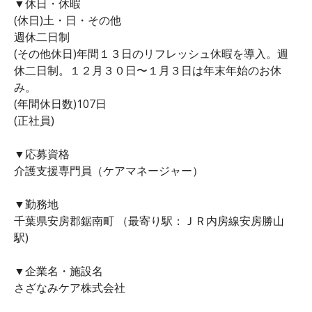
▼休日・休暇
(休日)土・日・その他
週休二日制
(その他休日)年間１３日のリフレッシュ休暇を導入。週
休二日制。１２月３０日〜１月３日は年末年始のお休
み。
(年間休日数)107日
(正社員)
▼応募資格
介護支援専門員（ケアマネージャー）
▼勤務地
千葉県安房郡鋸南町 （最寄り駅：ＪＲ内房線安房勝山
駅)
▼企業名・施設名
さざなみケア株式会社