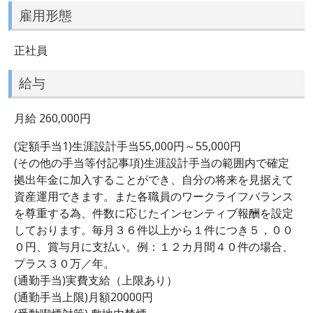
雇用形態
正社員
給与
月給 260,000円
(定額手当1)生涯設計手当55,000円～55,000円
(その他の手当等付記事項)生涯設計手当の範囲内で確定
拠出年金に加入することができ、自分の将来を見据えて
資産運用できます。また各職員のワークライフバランス
を尊重する為、件数に応じたインセンティブ報酬を設定
しております。毎月３６件以上から１件につき５，００
０円、賞与月に支払い。例：１２カ月間４０件の場合、
プラス３０万／年。
(通勤手当)実費支給（上限あり）
(通勤手当上限)月額20000円