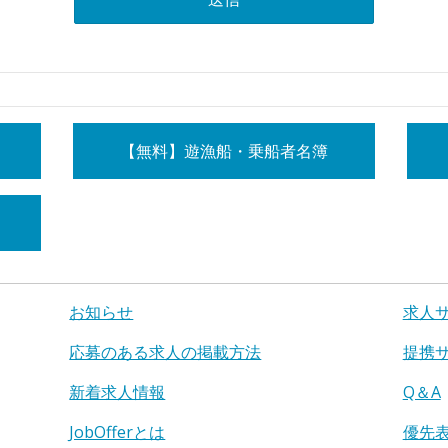
【無料】遊漁船・乗船者名簿
お知らせ
求人
応募のある求人の掲載方法
提携
新着求人情報
Q＆A
JobOfferとは
優先